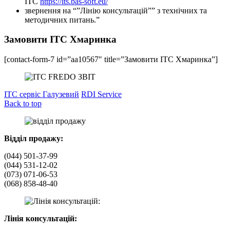
ІТС
https://its.bas-soft.eu/
звернення на “”Лінію консультацій”” з технічних та
методичних питань.”
Замовити ІТС Хмаринка
[contact-form-7 id=”aa10567″ title=”Замовити ІТС Хмаринка”]
ІТС сервіс Галузевий
RDI Service
Back to top
Відділ продажу:
(044) 501-37-99
(044) 531-12-02
(073) 071-06-53
(068) 858-48-40
Лінія консультацій: