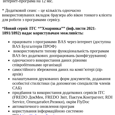
інтернет-програма на 12 міс.
* Додатковий сеанс – це кількість одночасно
використовуваних вкладок браузера або вікон тонкого клієнта
для роботи з програмами сервісу.
“Новий сервіс ІТС “”Хмаринка”” (інф.листи 2021-
1891/1892) надає користувачам можливість:
працювати з програмами BAS через інтернет (доступна
BAS Бухгалтерія ПРОФ)
використовувати типову функціональність програмам
BAS без додаткових доопрацювань (конфігурування)
одночасного використання даних різними
співробітниками організації
самостійного збереження даних на комп’ютері (zip-
архів)
налаштування друкованих форм документів, додавання
особистої стилістики (за допомогою спеціалістів членів
САБ)
придбання та використання додаткових сервісів ІТС
(FREDO ДокМен, FREDO Звіт, Пактум.Контрагент, RDI
Service, Опендатабот.Ризики), окрім FlyDoc
автоматичного оновлення програм
користування інформаційною системою