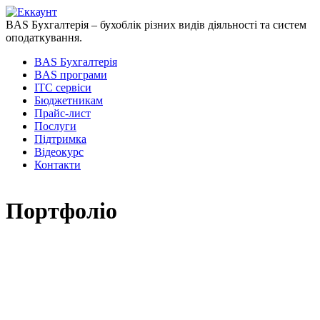
BAS Бухгалтерія – бухоблік різних видів діяльності та систем
оподаткування.
BAS Бухгалтерія
BAS програми
ІТС сервіси
Бюджетникам
Прайс-лист
Послуги
Підтримка
Відеокурс
Контакти
Портфоліо