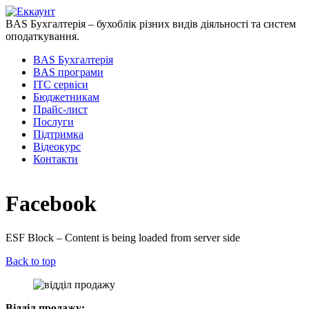
BAS Бухгалтерія – бухоблік різних видів діяльності та систем
оподаткування.
BAS Бухгалтерія
BAS програми
ІТС сервіси
Бюджетникам
Прайс-лист
Послуги
Підтримка
Відеокурс
Контакти
Facebook
ESF Block – Content is being loaded from server side
Back to top
Відділ продажу: