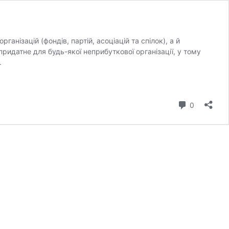
нізацій (фондів, партій, асоціацій та спілок), а й
ридатне для будь-якої неприбуткової організації, у тому
.
коментар
0