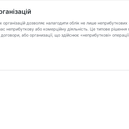
рганізацій
організацій дозволяє налагодити облік не лише неприбуткових орга
с неприбуткову або комерційну діяльність. Це типове рішення п
 договори, або организації, що здійснює «неприбуткові» операції